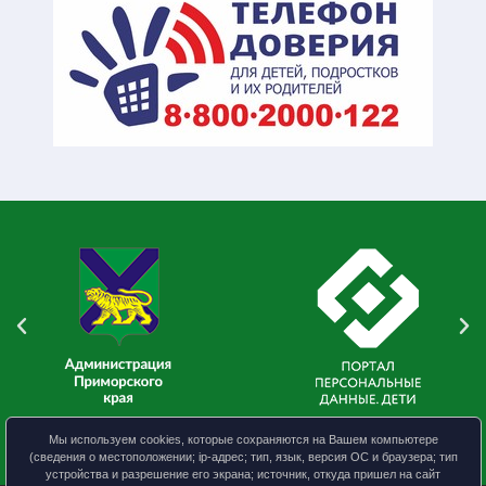
Мы используем cookies, которые сохраняются на Вашем компьютере
(сведения о местоположении; ip-адрес; тип, язык, версия ОС и браузера; тип
устройства и разрешение его экрана; источник, откуда пришел на сайт