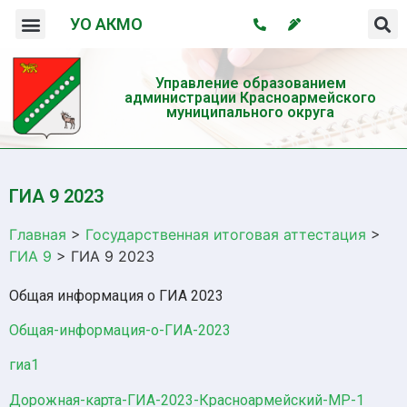
УО АКМО
Организация системы профилактики безнадзорности и правонарушений несовершеннолетних
Профилактика употребления психотропных веществ и пропаганда здорового образа жизни
Управление образованием
администрации Красноармейского
муниципального округа
ГИА 9 2023
Главная
>
Государственная итоговая аттестация
>
ГИА 9
>
ГИА 9 2023
Общая информация о ГИА 2023
Общая-информация-о-ГИА-2023
гиа1
Дорожная-карта-ГИА-2023-Красноармейский-МР-1