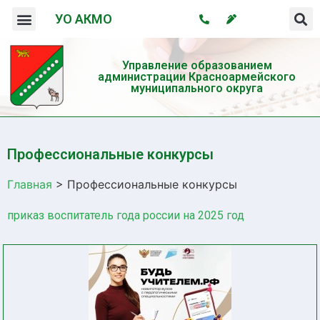
УО АКМО
Организация системы профилактики безнадзорности и правонарушений несовершеннолетних
Профилактика употребления психотропных веществ и пропаганда здорового образа жизни
Управление образованием
администрации Красноармейского
муниципального округа
Профессиональные конкурсы
Главная
>
Профессиональные конкурсы
приказ воспитатель года россии на 2025 год