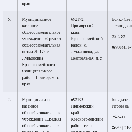
края
6.
Муниципальное
692192,
Бойко Свет
казенное
Приморский
Леонидовн
общеобразовательное
край,
25-2-82.
учреждение «Средняя
Красноармейский
общеобразовательная
район, с.
8(908)451-
школа № 17» с.
Лукьяновка, ул.
Лукьяновка
Центральная, д. 5
Красноармейского
муниципального
района Приморского
края
7.
Муниципальное
692193,
Борадачева
казенное
Приморский
Игоревна
общеобразовательное
край,
25-6-47.
учреждение «Средняя
Красноармейский
общеобразовательная
район, село
8(953) 219
школа № 20» с.
Измайлиха, ул.