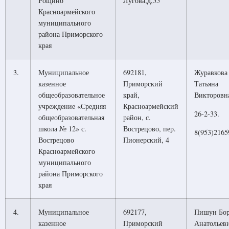
Рощино
Лугова,д,55
Красноармейского
муниципального
района Приморского
края
3.
Муниципальное
692181,
Журавкова
казенное
Приморский
Татьяна
общеобразовательное
край,
Викторовн
учреждение «Средняя
Красноармейский
26-2-33.
общеобразовательная
район, с.
школа № 12» с.
Вострецово, пер.
8(953)2165
Вострецово
Пионерский, 4
Красноармейского
муниципального
района Приморского
края
4.
Муниципальное
692177,
Пишун Бо
казенное
Приморский
Анатольев