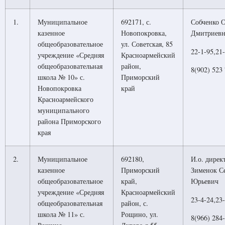
1.
Муниципальное
692171, с.
Собченко О
казенное
Новопокровка,
Дмитриевн
общеобразовательное
ул. Советская, 85
22-1-95,21-
учреждение «Средняя
Красноармейский
общеобразовательная
район,
8(902) 523
школа № 10» с.
Приморский
Новопокровка
край
Красноармейского
муниципального
района Приморского
края
2.
Муниципальное
692180,
И.о. дирек
казенное
Приморский
Зименок С
общеобразовательное
край,
Юрьевич
учреждение «Средняя
Красноармейский
23-4-24,23-
общеобразовательная
район, с.
школа № 11» с.
Рощино, ул.
8(966) 284