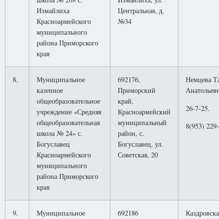
Измайлиха
Центральная, д.
Красноармейского
№34
муниципального
района Приморского
края
8.
Муниципальное
692176,
Немцева Т
казенное
Приморский
Анатольев
общеобразовательное
край,
26-7-25.
учреждение «Средняя
Красноармейский
общеобразовательная
муниципальный
8(953) 229-
школа № 24» с.
район, с.
Богуславец
Богуславец, ул.
Красноармейского
Советская, 20
муниципального
района Приморского
края
9.
Муниципальное
692186
Каздровска