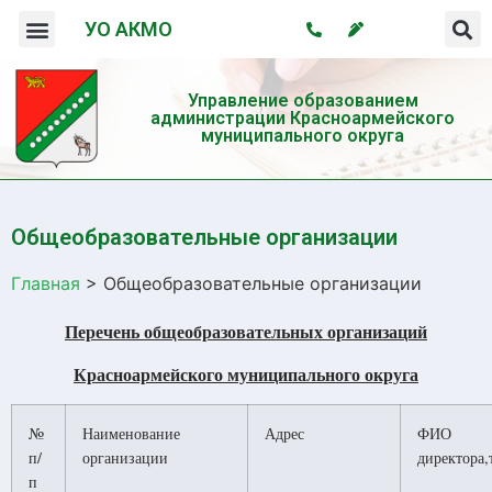
УО АКМО
Организация системы профилактики безнадзорности и правонарушений несовершеннолетних
Профилактика употребления психотропных веществ и пропаганда здорового образа жизни
Управление образованием
администрации Красноармейского
муниципального округа
Общеобразовательные организации
Главная
>
Общеобразовательные организации
Перечень общеобразовательных организаций
Красноармейского муниципального округа
№
Наименование
Адрес
ФИО
п/
организации
директора,
п