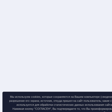
Мы используем cookies, которые сохраняются на Вашем компьютере (сведения о
разрешение его экрана; источник, откуда пришел на сайт пользователь; какие
используется для обработки статистических данных использования сайта
Нажимая кнопку "СОГЛАСЕН", Вы подтверждаете то, что Вы проинформирован