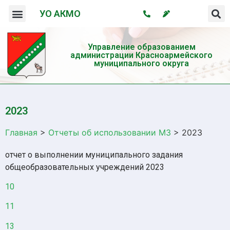
УО АКМО
Организация системы профилактики безнадзорности и правонарушений несовершеннолетних
Профилактика употребления психотропных веществ и пропаганда здорового образа жизни
Управление образованием
администрации Красноармейского
муниципального округа
2023
Главная
>
Отчеты об использовании МЗ
>
2023
отчет о выполнении муниципального задания
общеобразовательных учреждений 2023
10
11
13