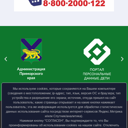
Мы используем cookies, которые сохраняются на Вашем компьютере
(сведения о местоположении; ip-адрес; тип, язык, версия ОС и браузера; тип
устройства и разрешение его экрана; источник, откуда пришел на сайт
пользователь; какие страницы открывает и на какие кнопки нажимает
пользователь; эта же информация используется для обработки статистических
данных использования сайта посредством интернет-сервисов Яндекс.Метрика
и/или Спутник/аналитика).
УО АКМО
Нажимая кнопку "СОГЛАСЕН", Вы подтверждаете то, что Вы
Политика конфиденциальности
проинформированы об использовании cookies на нашем сайте. Отключить