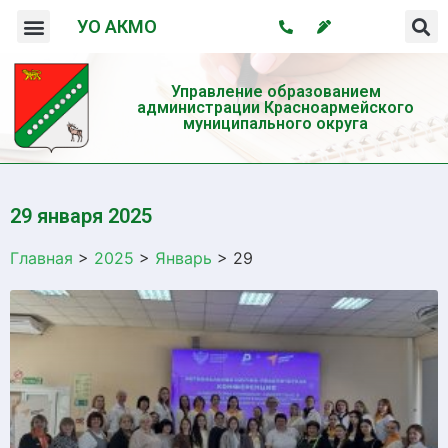
УО АКМО
Организация системы профилактики безнадзорности и правонарушений несовершеннолетних
Профилактика употребления психотропных веществ и пропаганда здорового образа жизни
Управление образованием
администрации Красноармейского
муниципального округа
29 января 2025
Главная
>
2025
>
Январь
>
29