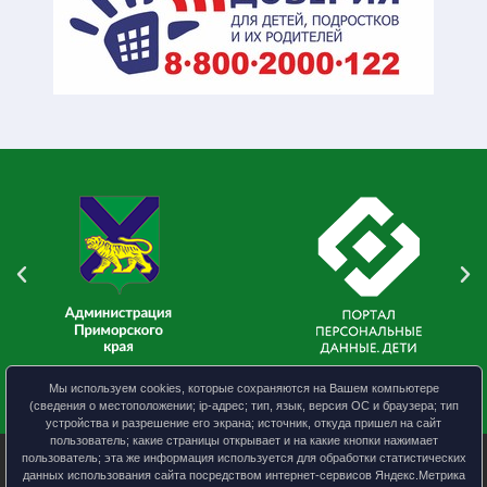
Мы используем cookies, которые сохраняются на Вашем компьютере
(сведения о местоположении; ip-адрес; тип, язык, версия ОС и браузера; тип
устройства и разрешение его экрана; источник, откуда пришел на сайт
пользователь; какие страницы открывает и на какие кнопки нажимает
пользователь; эта же информация используется для обработки статистических
данных использования сайта посредством интернет-сервисов Яндекс.Метрика