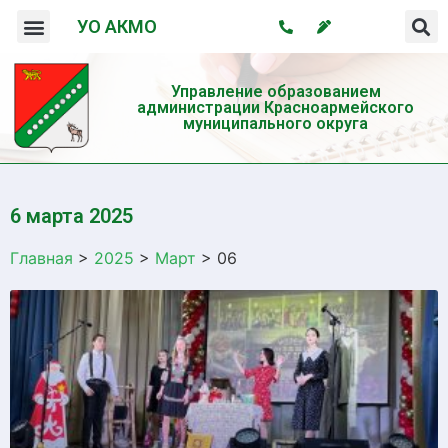
УО АКМО
Организация системы профилактики безнадзорности и правонарушений несовершеннолетних
Профилактика употребления психотропных веществ и пропаганда здорового образа жизни
Управление образованием
администрации Красноармейского
муниципального округа
6 марта 2025
Главная
>
2025
>
Март
>
06