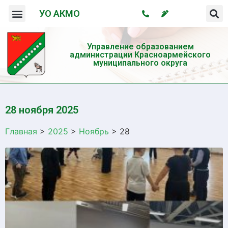
УО АКМО
Организация системы профилактики безнадзорности и правонарушений несовершеннолетних
Профилактика употребления психотропных веществ и пропаганда здорового образа жизни
Управление образованием
администрации Красноармейского
муниципального округа
28 ноября 2025
Главная
>
2025
>
Ноябрь
>
28