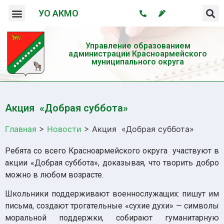
УО АКМО
Организация системы профилактики безнадзорности и правонарушений несовершеннолетних
Профилактика употребления психотропных веществ и пропаганда здорового образа жизни
Управление образованием
администрации Красноармейского
муниципального округа
Акция «Добрая суббота»
Главная
>
Новости
>
Акция «Добрая суббота»
Ребята со всего Красноармейского округа участвуют в
акции «Добрая суббота», доказывая, что творить добро
можно в любом возрасте.
Школьники поддерживают военнослужащих: пишут им
письма, создают трогательные «сухие духи» — символы
моральной поддержки, собирают гуманитарную