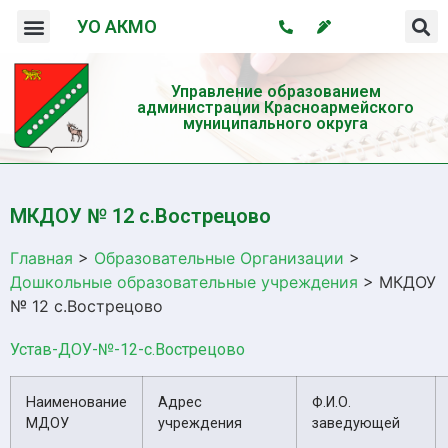
УО АКМО
Организация системы профилактики безнадзорности и правонарушений несовершеннолетних
Профилактика употребления психотропных веществ и пропаганда здорового образа жизни
Управление образованием
администрации Красноармейского
муниципального округа
МКДОУ № 12 с.Вострецово
Главная
>
Образовательные Организации
>
Дошкольные образовательные учреждения
>
МКДОУ
№ 12 с.Вострецово
Устав-ДОУ-№-12-с.Вострецово
Наименование
Адрес
Ф.И.О.
МДОУ
учреждения
заведующей