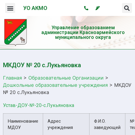
УО АКМО
Организация системы профилактики безнадзорности и правонарушений несовершеннолетних
Профилактика употребления психотропных веществ и пропаганда здорового образа жизни
Управление образованием
администрации Красноармейского
муниципального округа
МКДОУ № 20 с.Лукьяновка
Главная
>
Образовательные Организации
>
Дошкольные образовательные учреждения
>
МКДОУ
№ 20 с.Лукьяновка
Устав-ДОУ-№-20-с.Лукьяновка
Наименование
Адрес
Ф.И.О.
№
МДОУ
учреждения
заведующей
те