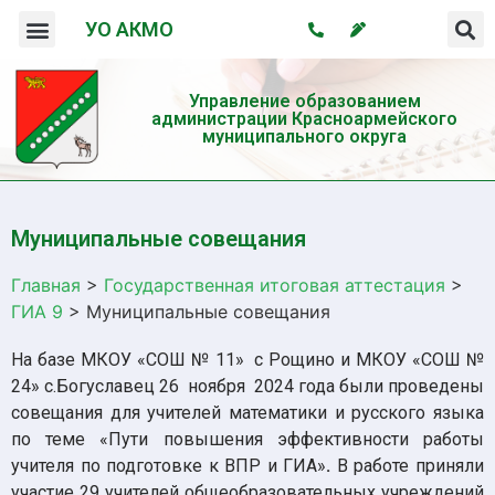
УО АКМО
Организация системы профилактики безнадзорности и правонарушений несовершеннолетних
Профилактика употребления психотропных веществ и пропаганда здорового образа жизни
Управление образованием
администрации Красноармейского
муниципального округа
Муниципальные совещания
Главная
>
Государственная итоговая аттестация
>
ГИА 9
>
Муниципальные совещания
На базе МКОУ «СОШ № 11» с Рощино и МКОУ «СОШ №
24» с.Богуславец 26 ноября 2024 года были проведены
совещания для учителей математики и русского языка
по теме «Пути повышения эффективности работы
учителя по подготовке к ВПР и ГИА»
.
В работе приняли
участие 29 учителей общеобразовательных учреждений