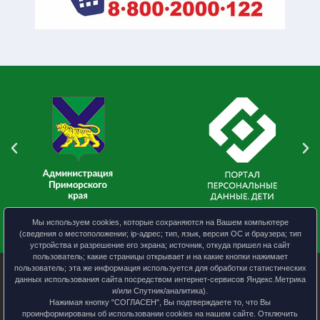
Мы используем cookies, которые сохраняются на Вашем компьютере
(сведения о местоположении; ip-адрес; тип, язык, версия ОС и браузера; тип
устройства и разрешение его экрана; источник, откуда пришел на сайт
пользователь; какие страницы открывает и на какие кнопки нажимает
пользователь; эта же информация используется для обработки статистических
данных использования сайта посредством интернет-сервисов Яндекс.Метрика
и/или Спутник/аналитика).
УО АКМО
Нажимая кнопку "СОГЛАСЕН", Вы подтверждаете то, что Вы
Политика конфиденциальности
проинформированы об использовании cookies на нашем сайте. Отключить