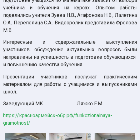
подготовке учащихся по математике зависит от выбора
учебника и обучения на курсах. Опытом работы
поделились учителя Зуева Н.В., Агафонова Н.В., Лалетина
О.А., Перепелица С.А.. Видеоролик представила Фролова
М.В.
Интересные и содержательные выступления
участников, обсуждение актуальных вопросов были
направлены на успешность в подготовке обучающихся
и повышению качества обучения.
Презентации участников послужат практическим
материалом для работы с учащимися и выпускниками
школ.
Заведующий МК Ляжко Е.М.
https://красноармейск-обр.рф/funkczionalnaya-
gramotnost/