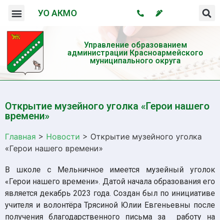
УО АКМО
Организация системы профилактики безнадзорности и правонарушений несовершеннолетних
Профилактика употребления психотропных веществ и пропаганда здорового образа жизни
Управление образованием
администрации Красноармейского
муниципального округа
Открытие музейного уголка «Герои нашего
времени»
Главная
>
Новости
>
Открытие музейного уголка
«Герои нашего времени»
В школе с Мельничное имеется музейный уголок
«Герои нашего времени». Датой начала образования его
является декабрь 2023 года. Создан был по инициативе
учителя и волонтёра Трясиной Юлии Евгеньевны после
получения благодарственного письма за работу на