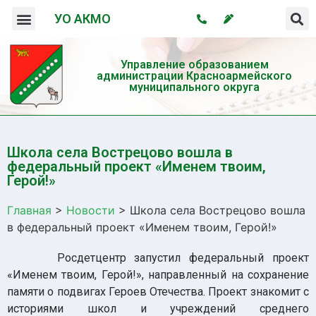
УО АКМО
Организация системы профилактики безнадзорности и правонарушений несовершеннолетних
Профилактика употребления психотропных веществ и пропаганда здорового образа жизни
Управление образованием
администрации Красноармейского
муниципального округа
Школа села Вострецово вошла в
федеральный проект «Именем твоим,
Герой!»
Главная
>
Новости
>
Школа села Вострецово вошла
в федеральный проект «Именем твоим, Герой!»
Росдетцентр запустил федеральный проект
«Именем твоим, Герой!», направленный на сохранение
памяти о подвигах Героев Отечества. Проект знакомит с
историями школ и учреждений среднего