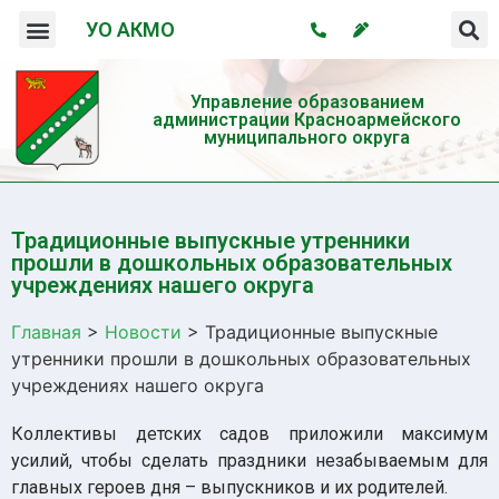
УО АКМО
Организация системы профилактики безнадзорности и правонарушений несовершеннолетних
Профилактика употребления психотропных веществ и пропаганда здорового образа жизни
Управление образованием
администрации Красноармейского
муниципального округа
Традиционные выпускные утренники
прошли в дошкольных образовательных
учреждениях нашего округа
Главная
>
Новости
>
Традиционные выпускные
утренники прошли в дошкольных образовательных
учреждениях нашего округа
Коллективы детских садов приложили максимум
усилий, чтобы сделать праздники незабываемым для
главных героев дня – выпускников и их родителей.