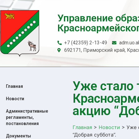
Управление обр
Красноармейског
+7 (42359) 2-13-49
adm.uo.a
692171, Приморский край, Красн
Уже стало 
Главная
Красноарм
Новости
акцию “Доб
Административные
регламенты,
постановления
Главная
>
Новости
>
Уже 
“Добрая суббота”.
Документы