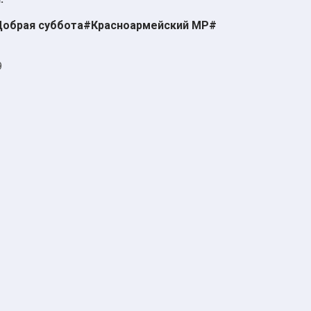
обрая суббота#Красноармейский МР#
9