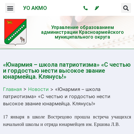
УО АКМО
Организация системы профилактики безнадзорности и правонарушений несовершеннолетних
Профилактика употребления психотропных веществ и пропаганда здорового образа жизни
Управление образованием
администрации Красноармейского
муниципального округа
«Юнармия – школа патриотизма» «С честью
и гордостью нести высокое звание
юнармейца. Клянусь!»
Главная
>
Новости
>
«Юнармия – школа
патриотизма» «С честью и гордостью нести
высокое звание юнармейца. Клянусь!»
17 января в школе Вострецово прошла встреча учащихся
начальной школы и отряда юнармейцев им. Ершова Л.В.