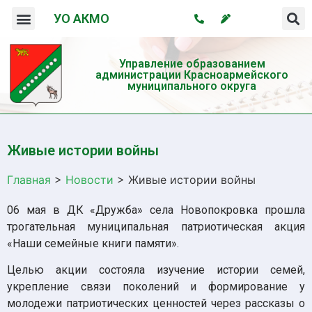
УО АКМО
Организация системы профилактики безнадзорности и правонарушений несовершеннолетних
Профилактика употребления психотропных веществ и пропаганда здорового образа жизни
Управление образованием
администрации Красноармейского
муниципального округа
Живые истории войны
Главная
>
Новости
>
Живые истории войны
06 мая в ДК «Дружба» села Новопокровка прошла
трогательная муниципальная патриотическая акция
«Наши семейные книги памяти».
Целью акции состояла изучение истории семей,
укрепление связи поколений и формирование у
молодежи патриотических ценностей через рассказы о