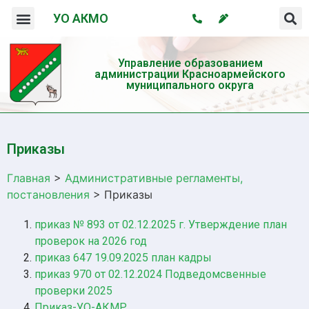
УО АКМО
Организация системы профилактики безнадзорности и правонарушений несовершеннолетних
Профилактика употребления психотропных веществ и пропаганда здорового образа жизни
Управление образованием
администрации Красноармейского
муниципального округа
Приказы
Главная
>
Административные регламенты,
постановления
>
Приказы
приказ № 893 от 02.12.2025 г. Утверждение план
проверок на 2026 год
приказ 647 19.09.2025 план кадры
приказ 970 от 02.12.2024 Подведомсвенные
проверки 2025
Приказ-УО-АКМР