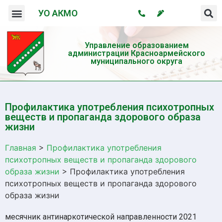
УО АКМО
Организация системы профилактики безнадзорности и правонарушений несовершеннолетних
Профилактика употребления психотропных веществ и пропаганда здорового образа жизни
Управление образованием
администрации Красноармейского
муниципального округа
Профилактика употребления психотропных
веществ и пропаганда здорового образа
жизни
Главная
>
Профилактика употребления
психотропных веществ и пропаганда здорового
образа жизни
>
Профилактика употребления
психотропных веществ и пропаганда здорового
образа жизни
месячник антинаркотической направленности 2021