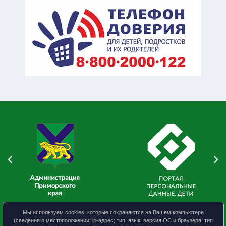
Мы используем cookies, которые сохраняются на Вашем компьютере
(сведения о местоположении; ip-адрес; тип, язык, версия ОС и браузера; тип