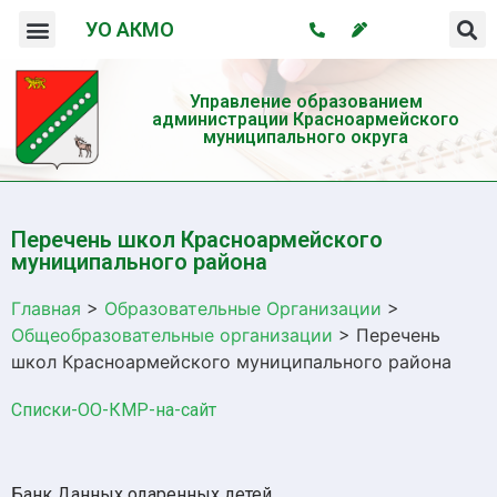
УО АКМО
Организация системы профилактики безнадзорности и правонарушений несовершеннолетних
Профилактика употребления психотропных веществ и пропаганда здорового образа жизни
Управление образованием
администрации Красноармейского
муниципального округа
Перечень школ Красноармейского
муниципального района
Главная
>
Образовательные Организации
>
Общеобразовательные организации
>
Перечень
школ Красноармейского муниципального района
Списки-ОО-КМР-на-сайт
Банк Данных одаренных детей